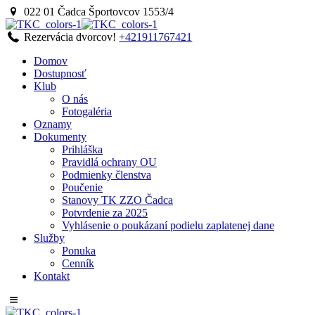
022 01 Čadca
Športovcov 1553/4
Rezervácia dvorcov!
+421911767421
Domov
Dostupnosť
Klub
O nás
Fotogaléria
Oznamy
Dokumenty
Prihláška
Pravidlá ochrany OU
Podmienky členstva
Poučenie
Stanovy TK ZZO Čadca
Potvrdenie za 2025
Vyhlásenie o poukázaní podielu zaplatenej dane
Služby
Ponuka
Cenník
Kontakt