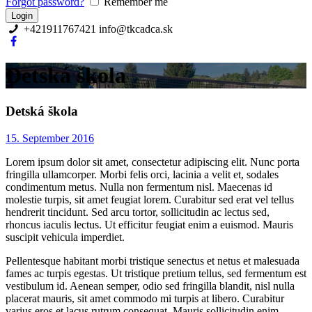
Forgot password?
Remember me
+421911767421
info@tkcadca.sk
Detská škola
Detská škola
15. September 2016
Lorem ipsum dolor sit amet, consectetur adipiscing elit. Nunc porta
fringilla ullamcorper. Morbi felis orci, lacinia a velit et, sodales
condimentum metus. Nulla non fermentum nisl. Maecenas id
molestie turpis, sit amet feugiat lorem. Curabitur sed erat vel tellus
hendrerit tincidunt. Sed arcu tortor, sollicitudin ac lectus sed,
rhoncus iaculis lectus. Ut efficitur feugiat enim a euismod. Mauris
suscipit vehicula imperdiet.
Pellentesque habitant morbi tristique senectus et netus et malesuada
fames ac turpis egestas. Ut tristique pretium tellus, sed fermentum est
vestibulum id. Aenean semper, odio sed fringilla blandit, nisl nulla
placerat mauris, sit amet commodo mi turpis at libero. Curabitur
varius eros et lacus rutrum consequat. Mauris sollicitudin enim