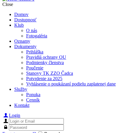
Close
Domov
Dostupnosť
Klub
O nás
Fotogaléria
Oznamy
Dokumenty
Prihláška
Pravidlá ochrany OU
Podmienky členstva
Poučenie
Stanovy TK ZZO Čadca
Potvrdenie za 2025
Vyhlásenie o poukázaní podielu zaplatenej dane
Služby
Ponuka
Cenník
Kontakt
Login