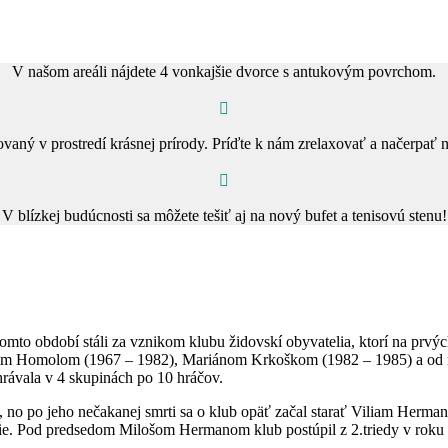
V našom areáli nájdete 4 vonkajšie dvorce s antukovým povrchom.
uovaný v prostredí krásnej prírody. Príďte k nám zrelaxovať a načerpať 
V blízkej budúcnosti sa môžete tešiť aj na nový bufet a tenisovú stenu!
tomto období stáli za vznikom klubu židovskí obyvatelia, ktorí na prv
ilom Homolom (1967 – 1982), Mariánom Krkoškom (1982 – 1985) a od
hrávala v 4 skupinách po 10 hráčov.
k, no po jeho nečakanej smrti sa o klub opäť začal starať Viliam Her
čie. Pod predsedom Milošom Hermanom klub postúpil z 2.triedy v roku 