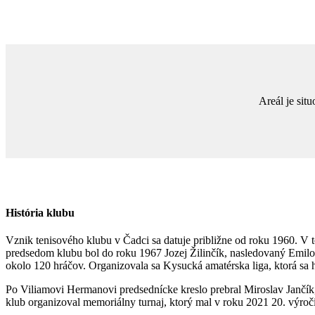
Areál je sit
História klubu
Vznik tenisového klubu v Čadci sa datuje približne od roku 1960. V 
predsedom klubu bol do roku 1967 Jozej Žilinčík, nasledovaný Em
okolo 120 hráčov. Organizovala sa Kysucká amatérska liga, ktorá sa 
Po Viliamovi Hermanovi predsednícke kreslo prebral Miroslav Jančí
klub organizoval memoriálny turnaj, ktorý mal v roku 2021 20. výro