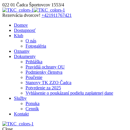
022 01 Čadca
Športovcov 1553/4
Rezervácia dvorcov!
+421911767421
Domov
Dostupnosť
Klub
O nás
Fotogaléria
Oznamy
Dokumenty
Prihláška
Pravidlá ochrany OU
Podmienky členstva
Poučenie
Stanovy TK ZZO Čadca
Potvrdenie za 2025
Vyhlásenie o poukázaní podielu zaplatenej dane
Služby
Ponuka
Cenník
Kontakt
Close