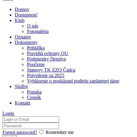
Domov
Dostupnosť
Klub
O nás
Fotogaléria
Oznamy
Dokumenty
Prihláška
Pravidlá ochrany OU
Podmienky členstva
Poučenie
Stanovy TK ZZO Čadca
Potvrdenie za 2025
Vyhlásenie o poukázaní podielu zaplatenej dane
Služby
Ponuka
Cenník
Kontakt
Login
Forgot password?
Remember me